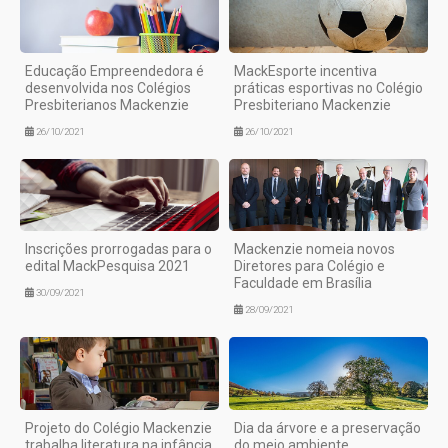
Educação Empreendedora é
MackEsporte incentiva
desenvolvida nos Colégios
práticas esportivas no Colégio
Presbiterianos Mackenzie
Presbiteriano Mackenzie
26/10/2021
26/10/2021
Inscrições prorrogadas para o
Mackenzie nomeia novos
edital MackPesquisa 2021
Diretores para Colégio e
Faculdade em Brasília
30/09/2021
28/09/2021
Projeto do Colégio Mackenzie
Dia da árvore e a preservação
trabalha literatura na infância
do meio ambiente