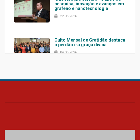
pesquisa, inovação e avanços em
grafeno e nanotecnologia
22.05.2026
Culto Mensal de Gratidão destaca
o perdão e a graça divina
04.05.2026
Confira como foi o culto mensal
de março
26.03.2026
Cerimônia do Jaleco marca
entrada de novos alunos de
Medicina em Alphaville
09.03.2026