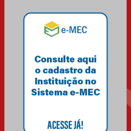
Mackenzie mobiliza campanha
solidária para apoiar famílias em
Minas Gerais
05.03.2026
Primeiro culto do ano ressalta o
agradecimento
27.02.2026
Mackenzie recepciona calouros
do primeiro semestre de 2026
06.02.2026