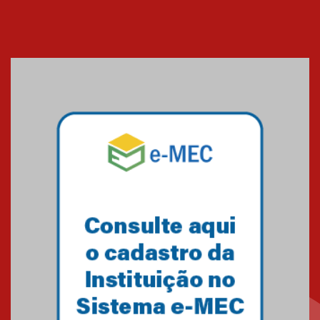
Cerimônia do Jaleco marca
entrada de novos alunos de
Medicina em Alphaville
09.03.2026
Mackenzie mobiliza campanha
solidária para apoiar famílias em
Minas Gerais
05.03.2026
Primeiro culto do ano ressalta o
agradecimento
27.02.2026