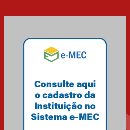
Cerimônia do Jaleco marca
entrada de novos alunos de
Medicina em Alphaville
09.03.2026
Mackenzie mobiliza campanha
solidária para apoiar famílias em
Minas Gerais
05.03.2026
Primeiro culto do ano ressalta o
agradecimento
27.02.2026
Mackenzie recepciona calouros
do primeiro semestre de 2026