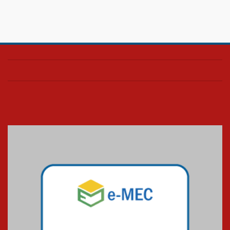
Confira como foi o culto mensal
de março
26.03.2026
Cerimônia do Jaleco marca
entrada de novos alunos de
Medicina em Alphaville
09.03.2026
Mackenzie mobiliza campanha
solidária para apoiar famílias em
Minas Gerais
05.03.2026