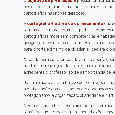
O
objetivo da premiação é
possibilitar a ampli
básica de estimular as crianças a atuarem como
cartográfica nas novas gerações.
A
cartografia é a área do conhecimento
que se
formas de se representar a superfície, como os ma
cartográficas mobilizam competências e habili
geográfico, levando os estudantes a analisá-lo de f
para o fortalecimento da cidadania”, declara o pro
“Quando bem estruturadas, levam ao aperfeiçoame
auxiliam na resolução de problemas relacionado
acrescenta o professor sobre a importância de re
Já em relação à contribuição de premiações para
a participação dos estudantes em concursos e o
protagonismo, a organização, criatividade e cult
Nesta edição, o tema escolhido para a premiaçã
temática que promoveu inúmeras reflexões import