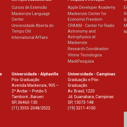
Cursos de Extensão
Apple Developer Academy
E
Mackenzie Language
Mackenzie Center for
R
Center
Economic Freedom
R
Universidade Aberta do
CRAAM - Center for Radio
M
Tempo Útil
Astronomy and
N
Astrophysics at
International Affairs
Mackenzie
Research Coordination
Vitrine Tecnologica
MackPesquisa
le
Universidade - Alphaville
Universidade - Campinas
Pós-Graduação
Graduação e Pós-
Avenida Mackenzie, 905 –
Graduação
2º Andar – Prédio 5
Av. Brasil, 1220
Tamboré , Barueri
Jd. Guanabara, Campinas
SP
,
06460-130
SP
,
13073-148
(11) 3555-2048/2022.
(19) 3211-4100