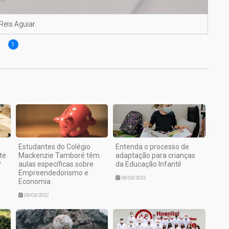
Reis Aguiar.
1
Estudantes do Colégio
Entenda o processo de
te
Mackenzie Tamboré têm
adaptação para crianças
?
aulas específicas sobre
da Educação Infantil
Empreendedorismo e
08/03/2022
Economia
09/03/2022