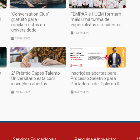
‘Conversation Club’
FEMPAR e HUEM formam
m
gratuito para
mais uma turma de
mackenzistas da
especialistas e residentes
universidade
14/02/2022
15/02/2022
m
2° Prêmio Capes Talento
Inscrições abertas para
Universitário está com
Processo Seletivo para
inscrições abertas
Portadores de Diploma II
09/02/2022
09/02/2022
Serviços Educacionais:
Pesquisa e Inovação:
M