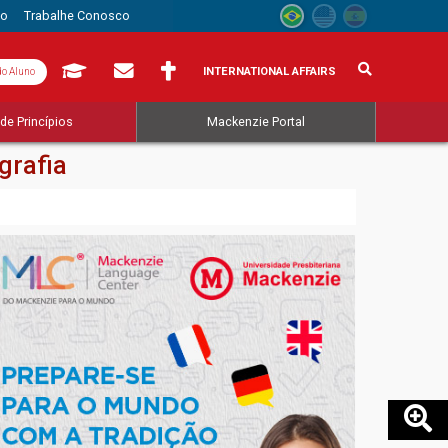
to
Trabalhe Conosco
INTERNATIONAL AFFAIRS
do Aluno
de Princípios
Mackenzie Portal
grafia