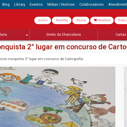
Blog
Library
Eventos
Mídias / Notícias
Colaboradores
Atendimen
Alumni
MackPlay
Revista
MackStore
Portal 
aria
Direto da Chancelaria
Cartas 
nquista 2° lugar em concurso de Carto
zie conquista 2° lugar em concurso de Cartografia