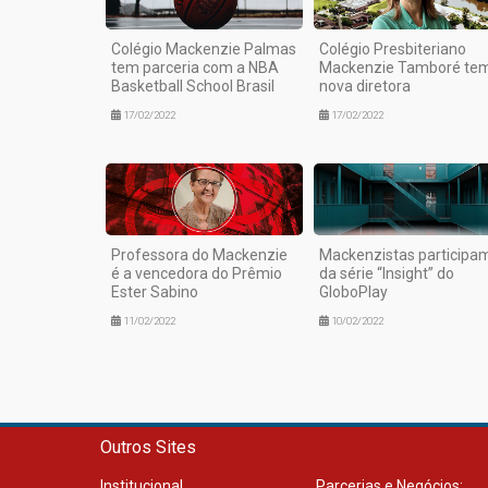
Colégio Mackenzie Palmas
Colégio Presbiteriano
tem parceria com a NBA
Mackenzie Tamboré te
Basketball School Brasil
nova diretora
17/02/2022
17/02/2022
Professora do Mackenzie
Mackenzistas participa
é a vencedora do Prêmio
da série “Insight” do
Ester Sabino
GloboPlay
11/02/2022
10/02/2022
Outros Sites
Institucional
Parcerias e Negócios: