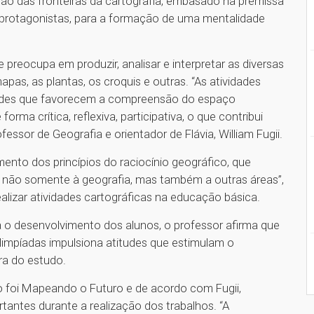
ação das fronteiras da cartografia, embasado na premissa
 protagonistas, para a formação de uma mentalidade
 preocupa em produzir, analisar e interpretar as diversas
pas, as plantas, os croquis e outras. “As atividades
dades que favorecem a compreensão do espaço
orma crítica, reflexiva, participativa, o que contribui
fessor de Geografia e orientador de Flávia, William Fugii.
nto dos princípios do raciocínio geográfico, que
s não somente à geografia, mas também a outras áreas”,
alizar atividades cartográficas na educação básica.
 o desenvolvimento dos alunos, o professor afirma que
limpíadas impulsiona atitudes que estimulam o
ura do estudo.
o foi Mapeando o Futuro e de acordo com Fugii,
antes durante a realização dos trabalhos. “A