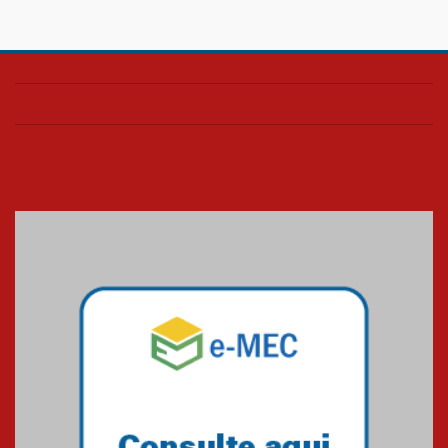
Confira como foi o culto mensal
de março
26.03.2026
Cerimônia do Jaleco marca
entrada de novos alunos de
Medicina em Alphaville
09.03.2026
Mackenzie mobiliza campanha
solidária para apoiar famílias em
Minas Gerais
05.03.2026