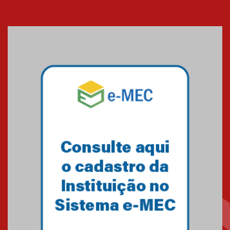
Cerimônia do Jaleco marca
entrada de novos alunos de
Medicina em Alphaville
09.03.2026
Mackenzie mobiliza campanha
solidária para apoiar famílias em
Minas Gerais
05.03.2026
Primeiro culto do ano ressalta o
agradecimento
27.02.2026
Mackenzie recepciona calouros
do primeiro semestre de 2026