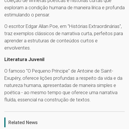
coleção de vinhetas poéticas e histórias curtas que
exploram a condição humana de maneira lírica e profunda
estimulando o pensar.
O escritor Edgar Allan Poe, em "Histórias Extraordinárias",
traz exemplos clássicos de narrativa curta, perfeitos para
aprender a estruturas de conteúdos curtos e
envolventes.
Literatura Juvenil
O famoso "O Pequeno Príncipe" de Antoine de Saint-
Exupéry, oferece lições profundas a respeito da vida e da
natureza humana, apresentadas de maneira simples e
poética - ao mesmo tempo que oferece uma narrativa
fluída, essencial na construção de textos.
1
Related News