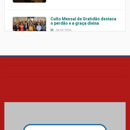
Culto Mensal de Gratidão destaca
o perdão e a graça divina
04.05.2026
Confira como foi o culto mensal
de março
26.03.2026
Cerimônia do Jaleco marca
entrada de novos alunos de
Medicina em Alphaville
09.03.2026