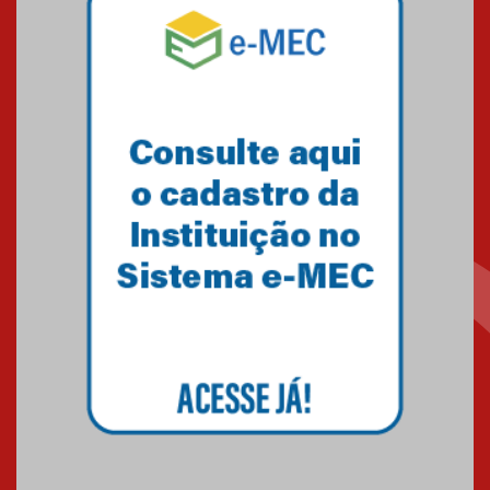
Mackenzie mobiliza campanha
solidária para apoiar famílias em
Minas Gerais
05.03.2026
Primeiro culto do ano ressalta o
agradecimento
27.02.2026
Mackenzie recepciona calouros
do primeiro semestre de 2026
06.02.2026