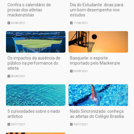
Confira o calendário de
Dia do Estudante: dicas para
provas dos atletas
um bom desempenho nos
mackenzistas
estudos
23/08/2021
11/08/2021
Os impactos da ausência de
Basquete: o esporte
público na performance do
importado pelo Mackenzie
atleta
05/08/2021
06/08/2021
5 curiosidades sobre o nado
Nado Sincronizado: conheça
artístico
as atletas do Colégio Brasília
23/07/2021
19/07/2021