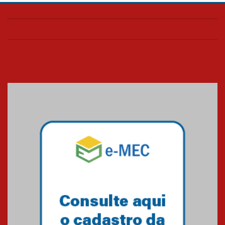
Confira como foi o culto mensal
de março
26.03.2026
Cerimônia do Jaleco marca
entrada de novos alunos de
Medicina em Alphaville
09.03.2026
Mackenzie mobiliza campanha
solidária para apoiar famílias em
Minas Gerais
05.03.2026
Primeiro culto do ano ressalta o
agradecimento
27.02.2026