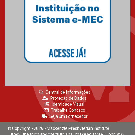
Mackenzie recepciona calouros
do primeiro semestre de 2026
06.02.2026
Central de Informações
Proteção de Dados
Identidade Visual
Trabalhe Conosco
Seja um Fornecedor
© Copyright - 2026 - Mackenzie Presbyterian Institute
"Know the truth and the truth shall make you free." John 8:32