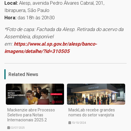
Local:
Alesp, avenida Pedro Álvares Cabral, 201,
Ibirapuera, São Paulo
Hora:
das 18h às 20h30
*Foto de capa: Fachada da Alesp. Retirada do acervo da
Assembleia, disponível
em:
https://www.al.sp.gov.br/alesp/banco-
imagens/detalhe/?id=310505
1
Related News
Mackenzie abre Processo
MackLab recebe grandes
Seletivo para Notas
nomes do setor varejista
Internacionais 2025.2
10/10/2024
02/07/2025