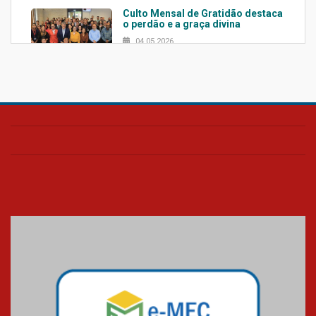
Culto Mensal de Gratidão destaca
o perdão e a graça divina
04.05.2026
Confira como foi o culto mensal
de março
26.03.2026
Cerimônia do Jaleco marca
entrada de novos alunos de
Medicina em Alphaville
09.03.2026
Mackenzie mobiliza campanha
solidária para apoiar famílias em
Minas Gerais