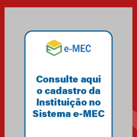
Cerimônia do Jaleco marca
entrada de novos alunos de
Medicina em Alphaville
09.03.2026
Mackenzie mobiliza campanha
solidária para apoiar famílias em
Minas Gerais
05.03.2026
Primeiro culto do ano ressalta o
agradecimento
27.02.2026
Mackenzie recepciona calouros
do primeiro semestre de 2026
06.02.2026