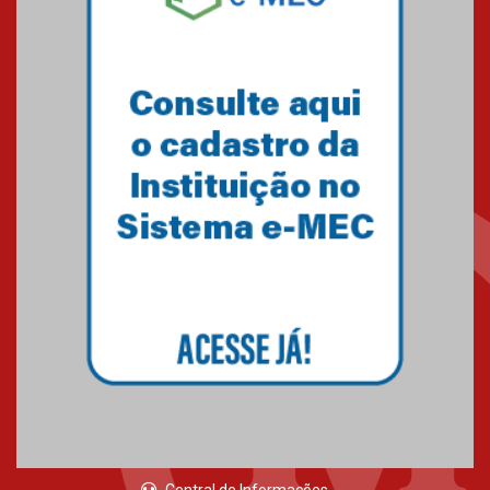
05.03.2026
Primeiro culto do ano ressalta o
agradecimento
27.02.2026
Mackenzie recepciona calouros
do primeiro semestre de 2026
06.02.2026