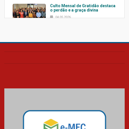
Culto Mensal de Gratidão destaca
o perdão e a graça divina
04.05.2026
Confira como foi o culto mensal
de março
26.03.2026
Cerimônia do Jaleco marca
entrada de novos alunos de
Medicina em Alphaville
09.03.2026
Mackenzie mobiliza campanha
solidária para apoiar famílias em
Minas Gerais