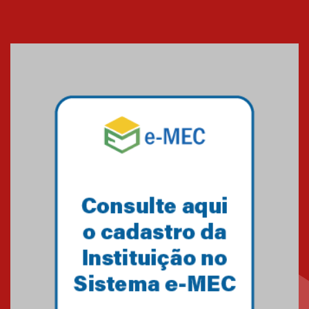
Cerimônia do Jaleco marca
entrada de novos alunos de
Medicina em Alphaville
09.03.2026
Mackenzie mobiliza campanha
solidária para apoiar famílias em
Minas Gerais
05.03.2026
Primeiro culto do ano ressalta o
agradecimento
27.02.2026
Mackenzie recepciona calouros