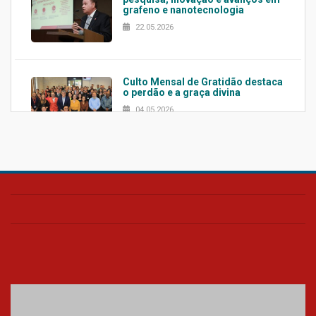
grafeno e nanotecnologia
22.05.2026
Culto Mensal de Gratidão destaca
o perdão e a graça divina
04.05.2026
Confira como foi o culto mensal
de março
26.03.2026
Cerimônia do Jaleco marca
entrada de novos alunos de
Medicina em Alphaville
09.03.2026