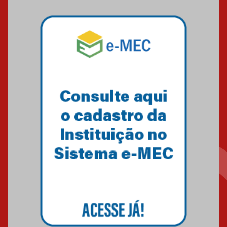
Mackenzie mobiliza campanha
solidária para apoiar famílias em
Minas Gerais
05.03.2026
Primeiro culto do ano ressalta o
agradecimento
27.02.2026
Mackenzie recepciona calouros
do primeiro semestre de 2026
06.02.2026