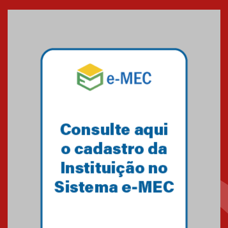
entrada de novos alunos de
Medicina em Alphaville
09.03.2026
Mackenzie mobiliza campanha
solidária para apoiar famílias em
Minas Gerais
05.03.2026
Primeiro culto do ano ressalta o
agradecimento
27.02.2026
Mackenzie recepciona calouros
do primeiro semestre de 2026
06.02.2026