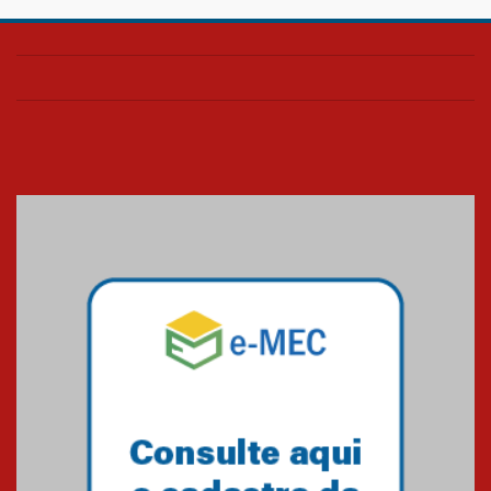
Confira como foi o culto mensal
de março
26.03.2026
Cerimônia do Jaleco marca
entrada de novos alunos de
Medicina em Alphaville
09.03.2026
Mackenzie mobiliza campanha
solidária para apoiar famílias em
Minas Gerais
05.03.2026
Primeiro culto do ano ressalta o
agradecimento