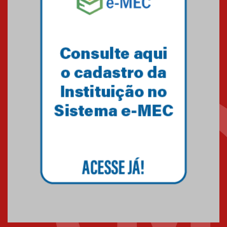
Minas Gerais
05.03.2026
Primeiro culto do ano ressalta o
agradecimento
27.02.2026
Mackenzie recepciona calouros
do primeiro semestre de 2026
06.02.2026