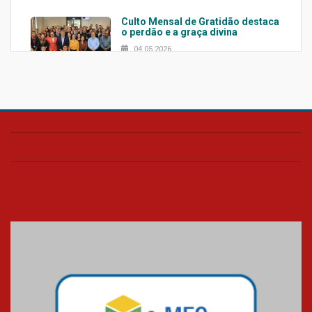
Culto Mensal de Gratidão destaca
o perdão e a graça divina
04.05.2026
Confira como foi o culto mensal
de março
26.03.2026
Cerimônia do Jaleco marca
entrada de novos alunos de
Medicina em Alphaville
09.03.2026
Mackenzie mobiliza campanha
solidária para apoiar famílias em