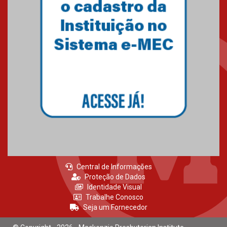
27.02.2026
Mackenzie recepciona calouros
do primeiro semestre de 2026
06.02.2026
Central de Informações
Proteção de Dados
Identidade Visual
Trabalhe Conosco
Seja um Fornecedor