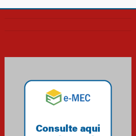
Confira como foi o culto mensal
de março
26.03.2026
Cerimônia do Jaleco marca
entrada de novos alunos de
Medicina em Alphaville
09.03.2026
Mackenzie mobiliza campanha
solidária para apoiar famílias em
Minas Gerais
05.03.2026
Primeiro culto do ano ressalta o
agradecimento