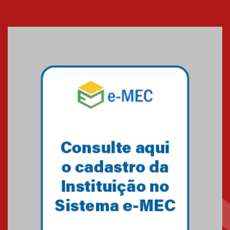
Cerimônia do Jaleco marca
entrada de novos alunos de
Medicina em Alphaville
09.03.2026
Mackenzie mobiliza campanha
solidária para apoiar famílias em
Minas Gerais
05.03.2026
Primeiro culto do ano ressalta o
agradecimento
27.02.2026
Mackenzie recepciona calouros
do primeiro semestre de 2026