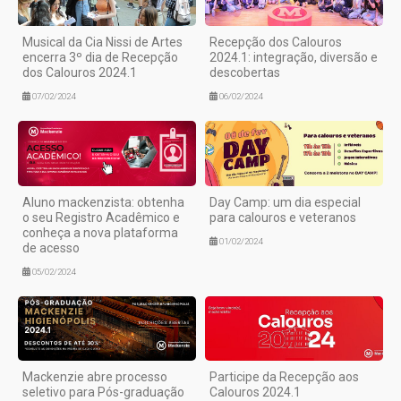
Musical da Cia Nissi de Artes
Recepção dos Calouros
encerra 3º dia de Recepção
2024.1: integração, diversão e
dos Calouros 2024.1
descobertas
07/02/2024
06/02/2024
Aluno mackenzista: obtenha
Day Camp: um dia especial
o seu Registro Acadêmico e
para calouros e veteranos
conheça a nova plataforma
01/02/2024
de acesso
05/02/2024
Mackenzie abre processo
Participe da Recepção aos
seletivo para Pós-graduação
Calouros 2024.1