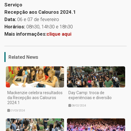
Serviço
Recepção aos Calouros 2024.1
Data:
06 e 07 de fevereiro
Horários:
08h30, 14h30 e 18h30
Mais informações:
clique aqui
1
Related News
Mackenzie celebra resultados
Day Camp: troca de
da Recepção aos Calouros
experiências e diversão
2024.1
08/02/2024
01/03/2024