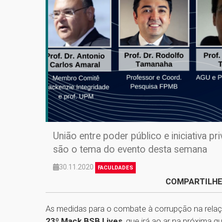
União entre poder público e iniciativa pr
são o tema do evento desta semana
30.11.2020
FACULDADES
COMPARTILHE
As medidas para o combate à corrupção na relação
23º Mack BSB Lives
, que irá ao ar na próxima q