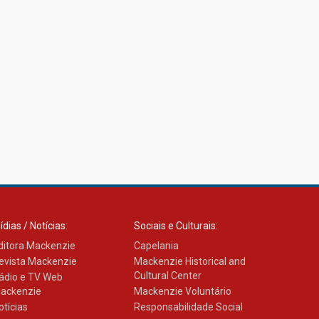
ídias / Notícias:
Sociais e Culturais:
ditora Mackenzie
Capelania
evista Mackenzie
Mackenzie Historical and
Cultural Center
ádio e TV Web
ackenzie
Mackenzie Voluntário
otícias
Responsabilidade Social