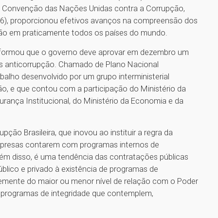
e a Convenção das Nações Unidas contra a Corrupção,
06), proporcionou efetivos avanços na compreensão dos
ção em praticamente todos os países do mundo.
informou que o governo deve aprovar em dezembro um
 anticorrupção. Chamado de Plano Nacional
abalho desenvolvido por um grupo interministerial
ão, e que contou com a participação do Ministério da
rança Institucional, do Ministério da Economia e da
upção Brasileira, que inovou ao instituir a regra da
mpresas contarem com programas internos de
lém disso, é uma tendência das contratações públicas
público e privado à existência de programas de
temente do maior ou menor nível de relação com o Poder
 programas de integridade que contemplem,