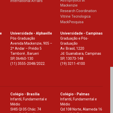
Astrophysics at
International Affairs
Mackenzie
Research Coordination
Vitrine Tecnologica
MackPesquisa
le
Universidade - Alphaville
Universidade - Campinas
Pós-Graduação
Graduação e Pós-
Avenida Mackenzie, 905 –
Graduação
2º Andar – Prédio 5
Av. Brasil, 1220
Tamboré , Barueri
Jd. Guanabara, Campinas
SP
,
06460-130
SP
,
13073-148
(11) 3555-2048/2022.
(19) 3211-4100
Colégio - Brasília
Colégio - Palmas
Infantil, Fundamental e
Infantil, Fundamental e
Médio
Médio
SHIS Ql 05 Chác. 74
Qd.108 Norte, Alameda 16