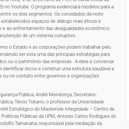
MB) no Youtube. O programa evidenciará modelos para a
entre os dois segmentos. Os convidados da noite
m estabelecidos espaços de diálogo mais éticos e
ção e ao enfrentamento das desigualdades econômico-
manutenção de um sistema corruptivo.
omo o Estado e as corporações podem trabalhar pelo
endendo ser esta uma das principais estratégias para
úblico ou o patrimônio das empresas. A ideia é conversar
entificar riscos e construir uma estrutura saudável e
os ou no contato entre governos e organizações
Segurança Pública, André Mendonça; Secretário-
ública, Tércio Tokano; o professor da Universidade
itê Estratégico do Mackenzie Integridade – Centro de
 Políticas Públicas da UPM, Antonio Carlos Rodrigues do
Rodolfo Tamanaha, responsável pela mediação da