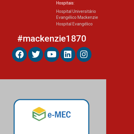
Hospitais:
Hospital Universitário
Evangélico Mackenzie
Hospital Evangélico
#mackenzie1870