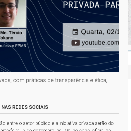
ivada, com práticas de transparência e ética,
 NAS REDES SOCIAIS
 entre o setor público e a iniciativa privada serão do
uarta-feira, 2 de dezembro, às 19h, no canal oficial da