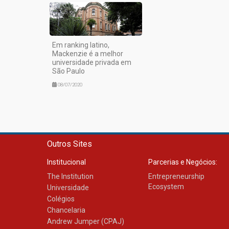
Em ranking latino,
Mackenzie é a melhor
universidade privada em
São Paulo
08/07/2020
Outros Sites
Institucional
Parcerias e Negócios:
The Institution
Entrepreneurship
Ecosystem
Universidade
Colégios
Chancelaria
Andrew Jumper (CPAJ)