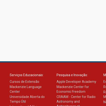
Serviços Educacionais:
Pesquisa e Inovação:
M
Cursos de Extensão
Apple Developer Academy
E
Mackenzie Language
Mackenzie Center for
R
Center
Economic Freedom
R
Universidade Aberta do
CRAAM - Center for Radio
M
Tempo Útil
Astronomy and
N