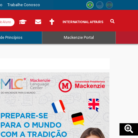
to
Trabalhe Conosco
INTERNATIONAL AFFAIRS
do Aluno
de Princípios
Mackenzie Portal