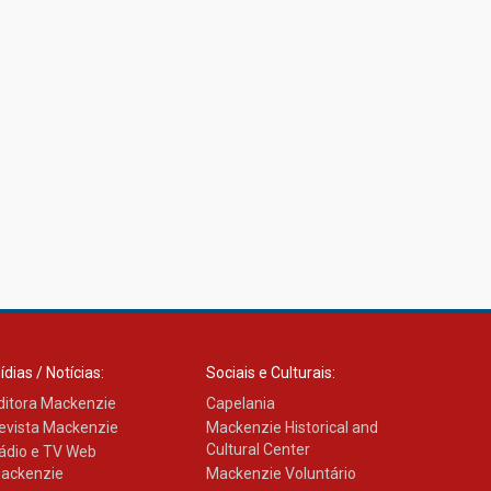
ídias / Notícias:
Sociais e Culturais:
ditora Mackenzie
Capelania
evista Mackenzie
Mackenzie Historical and
Cultural Center
ádio e TV Web
ackenzie
Mackenzie Voluntário