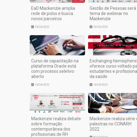
EaD Mackenzie amplia
Gestão de Pessoas será
rede de polos e busca
tema de webinar no
novos parceiros
Mackenzie
19/04/2022
19/04/2022
Curso de capacitação na
Exchanging Hemisphere
plataforma Oracle está
oferece curso voltado p
com processo seletivo
estudantes e profissiona
aberto
da saúde
14/04/2022
14/04/2022
Mackenzie realiza debate
Mackenzie realiza série 
sobre formação
palestras no CONARH
contemporânea dos
2022
profissionais de RH