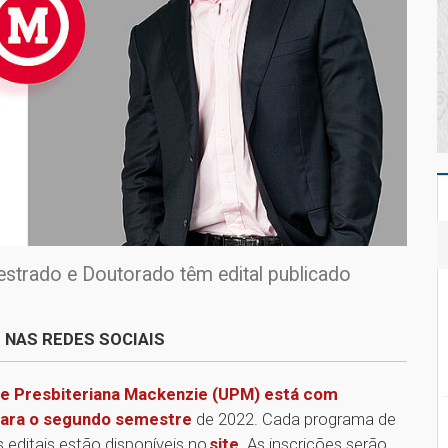
strado e Doutorado têm edital publicado
 NAS REDES SOCIAIS
e Presbiteriana Mackenzie (UPM) está com
 para o segundo semestre
de 2022. Cada programa de
 editais estão disponíveis no
site
. As inscrições serão