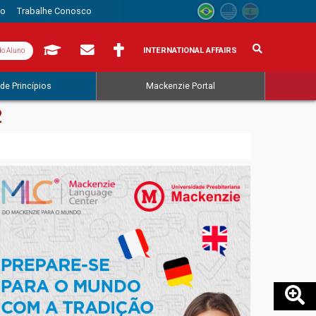
to
Trabalhe Conosco
INTERNATIONAL AFFAIRS
do Aluno
de Princípios
Mackenzie Portal
2