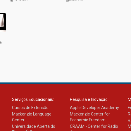
05/04/2022
04/04/2022
e
Serviços Educacionais:
Pesquisa e Inovação:
M
Cursos de Extensão
Apple Developer Academy
E
Mackenzie Language
Mackenzie Center for
R
Center
Economic Freedom
R
Universidade Aberta do
CRAAM - Center for Radio
M