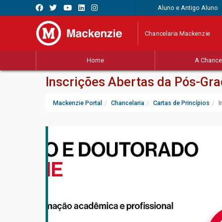
Aluno e Antigo Aluno
Chancelaria Mackenzie
Home
A Chancel
Inscrições Abertas da Pós-Gra
Mackenzie Portal
Chancelaria
Cartas de Princípios
I