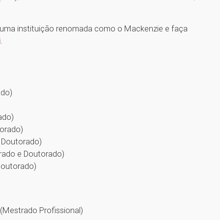
 uma instituição renomada como o Mackenzie e faça
i
.
ado)
)
rado)
torado)
e Doutorado)
trado e Doutorado)
Doutorado)
(Mestrado Profissional)