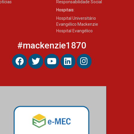
otícias
Responsabilidade Social
Hospitais:
Hospital Universitário
Evangélico Mackenzie
Hospital Evangélico
#mackenzie1870