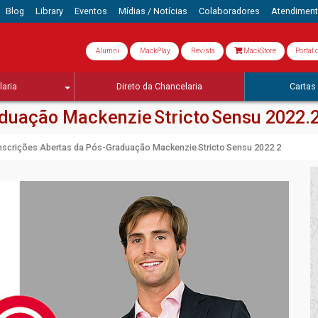
Blog
Library
Eventos
Mídias / Notícias
Colaboradores
Atendimen
Alumni
MackPlay
Revista
MackStore
Portal 
aria
Direto da Chancelaria
Cartas 
duação Mackenzie Stricto Sensu 2022.
nscrições Abertas da Pós-Graduação Mackenzie Stricto Sensu 2022.2