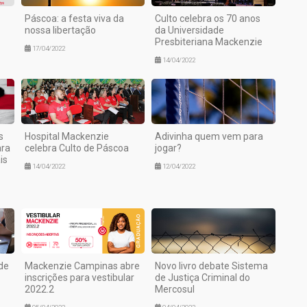
Páscoa: a festa viva da
Culto celebra os 70 anos
nossa libertação
da Universidade
Presbiteriana Mackenzie
17/04/2022
14/04/2022
s
Hospital Mackenzie
Adivinha quem vem para
ara
celebra Culto de Páscoa
jogar?
is
14/04/2022
12/04/2022
de
Mackenzie Campinas abre
Novo livro debate Sistema
inscrições para vestibular
de Justiça Criminal do
2022.2
Mercosul