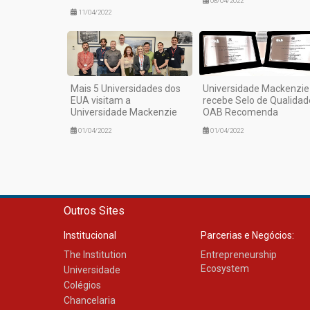
08/04/2022
11/04/2022
Mais 5 Universidades dos
Universidade Mackenzie
EUA visitam a
recebe Selo de Qualidad
Universidade Mackenzie
OAB Recomenda
01/04/2022
01/04/2022
Outros Sites
Institucional
Parcerias e Negócios:
The Institution
Entrepreneurship
Ecosystem
Universidade
Colégios
Chancelaria