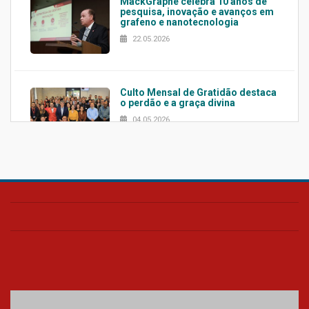
MackGraphe celebra 10 anos de
pesquisa, inovação e avanços em
grafeno e nanotecnologia
22.05.2026
Culto Mensal de Gratidão destaca
o perdão e a graça divina
04.05.2026
Confira como foi o culto mensal
de março
26.03.2026
Cerimônia do Jaleco marca
entrada de novos alunos de
Medicina em Alphaville