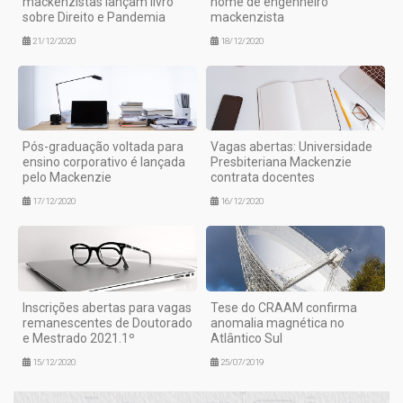
mackenzistas lançam livro
nome de engenheiro
sobre Direito e Pandemia
mackenzista
21/12/2020
18/12/2020
Pós-graduação voltada para
Vagas abertas: Universidade
ensino corporativo é lançada
Presbiteriana Mackenzie
pelo Mackenzie
contrata docentes
17/12/2020
16/12/2020
Inscrições abertas para vagas
Tese do CRAAM confirma
remanescentes de Doutorado
anomalia magnética no
e Mestrado 2021.1º
Atlântico Sul
15/12/2020
25/07/2019