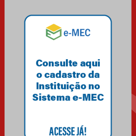
09.03.2026
Mackenzie mobiliza campanha
solidária para apoiar famílias em
Minas Gerais
05.03.2026
Primeiro culto do ano ressalta o
agradecimento
27.02.2026
Mackenzie recepciona calouros
do primeiro semestre de 2026
06.02.2026