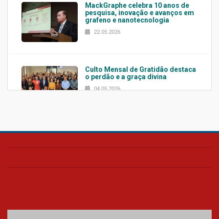
MackGraphe celebra 10 anos de
pesquisa, inovação e avanços em
grafeno e nanotecnologia
22.05.2026
Culto Mensal de Gratidão destaca
o perdão e a graça divina
04.05.2026
Confira como foi o culto mensal
de março
26.03.2026
Cerimônia do Jaleco marca
entrada de novos alunos de
Medicina em Alphaville