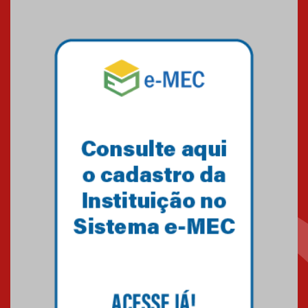
09.03.2026
Mackenzie mobiliza campanha
solidária para apoiar famílias em
Minas Gerais
05.03.2026
Primeiro culto do ano ressalta o
agradecimento
27.02.2026
Mackenzie recepciona calouros
do primeiro semestre de 2026
06.02.2026