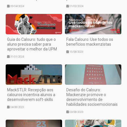
05/04/2024
01/02/2024
Guia do Calouro: tudo que o
Fala Calouro: Use todos os
aluno precisa saber para
benefícios mackenzistas
aproveitar o melhor da UPM
15/08/2023
31/01/2024
MackSTLR: Recepção aos
Desafio do Calouro:
calouros incentiva alunos a
Mackenzie promove o
desenvolverem soft-skills
desenvolvimento de
habilidades socioemocionais
04/08/2023
03/08/2023