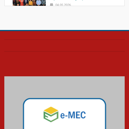
04.05.2026
Confira como foi o culto mensal
de março
26.03.2026
Cerimônia do Jaleco marca
entrada de novos alunos de
Medicina em Alphaville
09.03.2026
Mackenzie mobiliza campanha
solidária para apoiar famílias em
Minas Gerais
05.03.2026