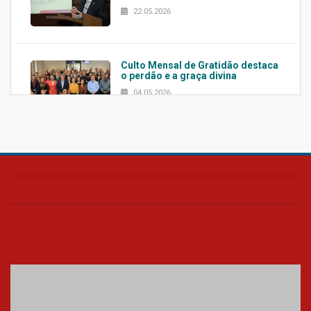
22.05.2026
Culto Mensal de Gratidão destaca
o perdão e a graça divina
04.05.2026
Confira como foi o culto mensal
de março
26.03.2026
Cerimônia do Jaleco marca
entrada de novos alunos de
Medicina em Alphaville
09.03.2026