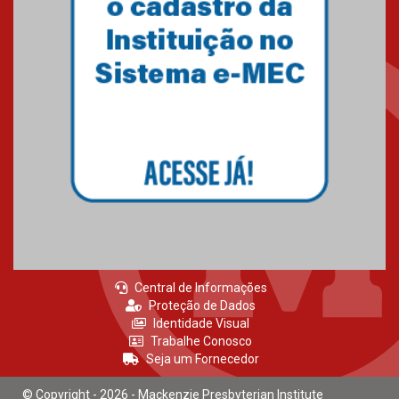
27.02.2026
Mackenzie recepciona calouros
do primeiro semestre de 2026
06.02.2026
Central de Informações
Proteção de Dados
Identidade Visual
Trabalhe Conosco
Seja um Fornecedor
© Copyright - 2026 - Mackenzie Presbyterian Institute