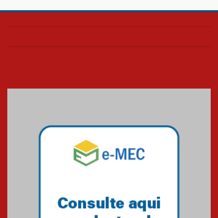
Confira como foi o culto mensal
de março
26.03.2026
Cerimônia do Jaleco marca
entrada de novos alunos de
Medicina em Alphaville
09.03.2026
Mackenzie mobiliza campanha
solidária para apoiar famílias em
Minas Gerais
05.03.2026
Primeiro culto do ano ressalta o
agradecimento