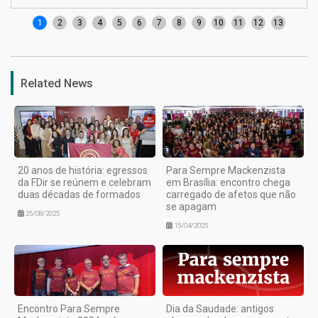
1
2
3
4
5
6
7
8
9
10
11
12
13
Related News
20 anos de história: egressos
Para Sempre Mackenzista
da FDir se reúnem e celebram
em Brasília: encontro chega
duas décadas de formados
carregado de afetos que não
se apagam
25/08/2025
15/04/2025
Encontro Para Sempre
Dia da Saudade: antigos