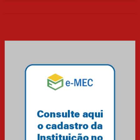
26.03.2026
Cerimônia do Jaleco marca
entrada de novos alunos de
Medicina em Alphaville
09.03.2026
Mackenzie mobiliza campanha
solidária para apoiar famílias em
Minas Gerais
05.03.2026
Primeiro culto do ano ressalta o
agradecimento
27.02.2026