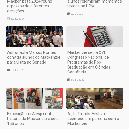
Mackenzista 2024 reúne
alunos relembram momentos
egressos de diferentes
vividos na UPM
gerações
30/01/2024
22/10/2024
Astronauta Marcos Pontes
Mackenzie sedia XVII
convida alunos do Mackenzie
Congresso Nacional de
para visita ao Senado
Programas de Pós-
Graduação em Ciências
29/11/2023
Contábeis
24/11/2023
Exposição na Alesp conta
Agile Trends: Festival
história do Mackenzie e seus
acontece em parceria com o
153 anos
Mackenzie