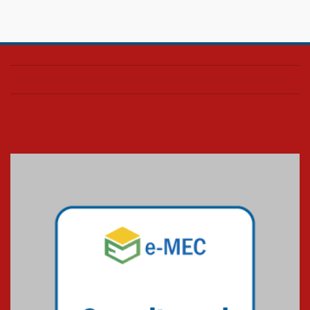
Confira como foi o culto mensal
de março
26.03.2026
Cerimônia do Jaleco marca
entrada de novos alunos de
Medicina em Alphaville
09.03.2026
Mackenzie mobiliza campanha
solidária para apoiar famílias em
Minas Gerais
05.03.2026