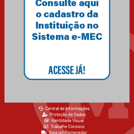
Primeiro culto do ano ressalta o
agradecimento
27.02.2026
Mackenzie recepciona calouros
do primeiro semestre de 2026
06.02.2026
Central de Informações
Proteção de Dados
Identidade Visual
Trabalhe Conosco
Seja um Fornecedor