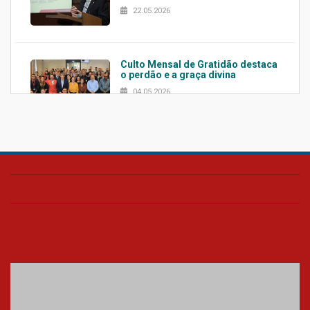
22.05.2026
Culto Mensal de Gratidão destaca
o perdão e a graça divina
04.05.2026
Confira como foi o culto mensal
de março
26.03.2026
Cerimônia do Jaleco marca
entrada de novos alunos de
Medicina em Alphaville
09.03.2026