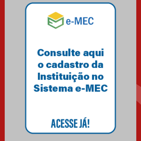
Mackenzie mobiliza campanha
solidária para apoiar famílias em
Minas Gerais
05.03.2026
Primeiro culto do ano ressalta o
agradecimento
27.02.2026
Mackenzie recepciona calouros
do primeiro semestre de 2026
06.02.2026