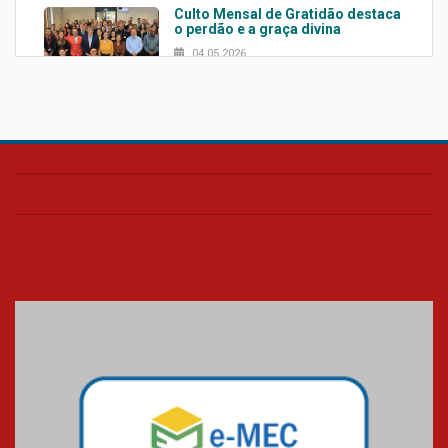
Culto Mensal de Gratidão destaca
o perdão e a graça divina
04.05.2026
Confira como foi o culto mensal
de março
26.03.2026
Cerimônia do Jaleco marca
entrada de novos alunos de
Medicina em Alphaville
09.03.2026
Mackenzie mobiliza campanha
solidária para apoiar famílias em
Minas Gerais