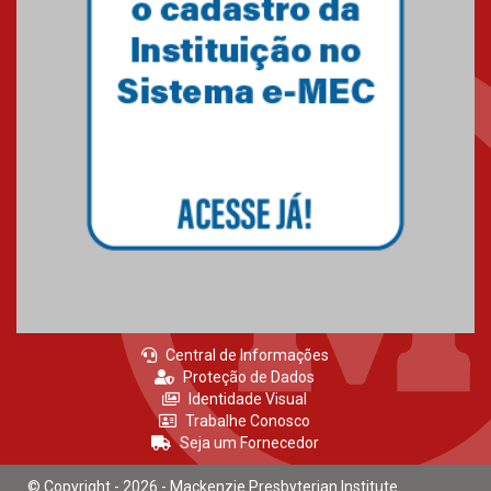
27.02.2026
Mackenzie recepciona calouros
do primeiro semestre de 2026
06.02.2026
Central de Informações
Proteção de Dados
Identidade Visual
Trabalhe Conosco
Seja um Fornecedor
© Copyright - 2026 - Mackenzie Presbyterian Institute