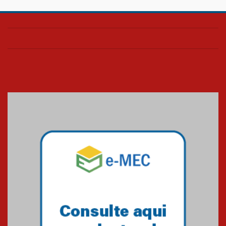
Confira como foi o culto mensal
de março
26.03.2026
Cerimônia do Jaleco marca
entrada de novos alunos de
Medicina em Alphaville
09.03.2026
Mackenzie mobiliza campanha
solidária para apoiar famílias em
Minas Gerais
05.03.2026
Primeiro culto do ano ressalta o
agradecimento