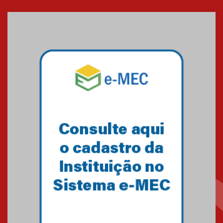
Cerimônia do Jaleco marca
entrada de novos alunos de
Medicina em Alphaville
09.03.2026
Mackenzie mobiliza campanha
solidária para apoiar famílias em
Minas Gerais
05.03.2026
Primeiro culto do ano ressalta o
agradecimento
27.02.2026
Mackenzie recepciona calouros
do primeiro semestre de 2026
06.02.2026