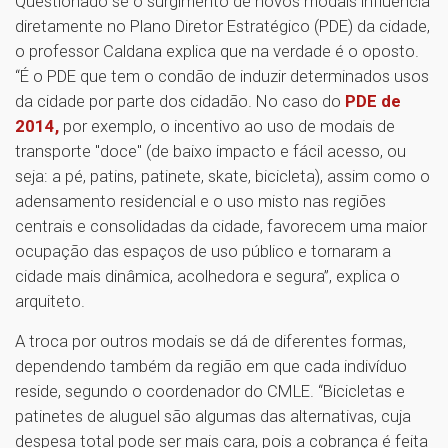
Questionado se o surgimento de novos modais influencia
diretamente no Plano Diretor Estratégico (PDE) da cidade,
o professor Caldana explica que na verdade é o oposto.
“É o PDE que tem o condão de induzir determinados usos
da cidade por parte dos cidadão. No caso do
PDE de
2014,
por exemplo, o incentivo ao uso de modais de
transporte "doce" (de baixo impacto e fácil acesso, ou
seja: a pé, patins, patinete, skate, bicicleta), assim como o
adensamento residencial e o uso misto nas regiões
centrais e consolidadas da cidade, favorecem uma maior
ocupação das espaços de uso público e tornaram a
cidade mais dinâmica, acolhedora e segura”, explica o
arquiteto.
A troca por outros modais se dá de diferentes formas,
dependendo também da região em que cada indivíduo
reside, segundo o coordenador do CMLE. “Bicicletas e
patinetes de aluguel são algumas das alternativas, cuja
despesa total pode ser mais cara, pois a cobrança é feita