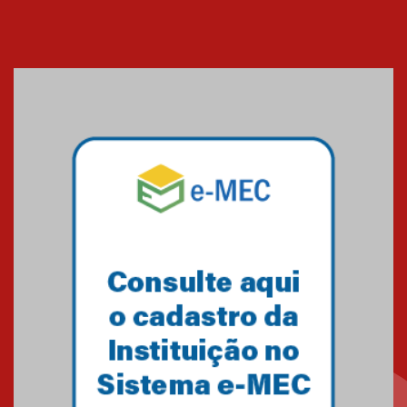
Cerimônia do Jaleco marca
entrada de novos alunos de
Medicina em Alphaville
09.03.2026
Mackenzie mobiliza campanha
solidária para apoiar famílias em
Minas Gerais
05.03.2026
Primeiro culto do ano ressalta o
agradecimento
27.02.2026
Mackenzie recepciona calouros