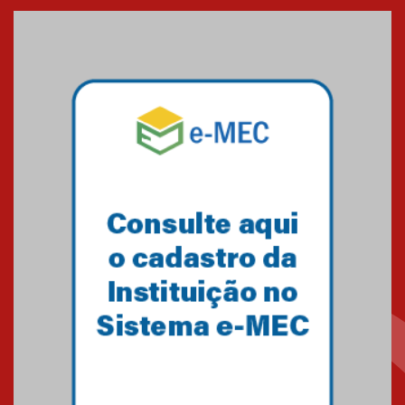
entrada de novos alunos de
Medicina em Alphaville
09.03.2026
Mackenzie mobiliza campanha
solidária para apoiar famílias em
Minas Gerais
05.03.2026
Primeiro culto do ano ressalta o
agradecimento
27.02.2026
Mackenzie recepciona calouros
do primeiro semestre de 2026
06.02.2026