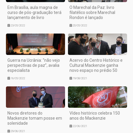
Em Brasília, aula magna de
O Marechal da Paz: livro
curso de pós-graduação terá
filatélico sobre Marechal
lançamento de livro
Rondon é lançado
23/05/2022
20/05/2022
Guerra na Ucrânia: “não vejo
Acervo do Centro Histórico e
perspectivas de paz”, avalia
Cultural Mackenzie ganha
especialista
novo espaço no prédio 50
16/05/2022
19/08/2021
Novos diretores do
Vídeo histórico celebra 150
Mackenzie tomam posse em
anos do Mackenzie
solenidade
22/06/2021
29/06/2021