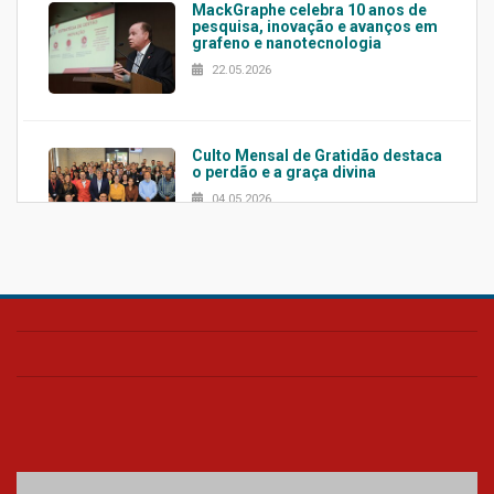
MackGraphe celebra 10 anos de
pesquisa, inovação e avanços em
grafeno e nanotecnologia
22.05.2026
Culto Mensal de Gratidão destaca
o perdão e a graça divina
04.05.2026
Confira como foi o culto mensal
de março
26.03.2026
Cerimônia do Jaleco marca
entrada de novos alunos de
Medicina em Alphaville