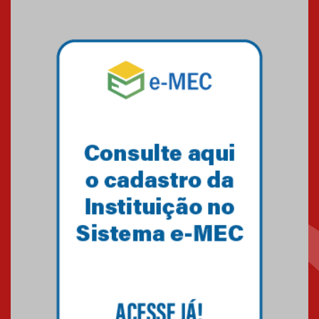
09.03.2026
Mackenzie mobiliza campanha
solidária para apoiar famílias em
Minas Gerais
05.03.2026
Primeiro culto do ano ressalta o
agradecimento
27.02.2026
Mackenzie recepciona calouros
do primeiro semestre de 2026
06.02.2026