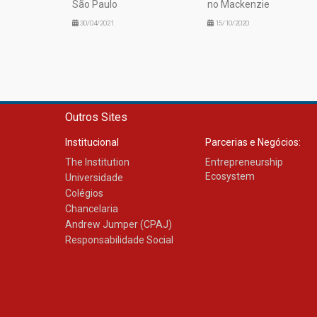
São Paulo
no Mackenzie
30/04/2021
15/10/2020
Outros Sites
Institucional
Parcerias e Negócios:
The Institution
Entrepreneurship
Ecosystem
Universidade
Colégios
Chancelaria
Andrew Jumper (CPAJ)
Responsabilidade Social