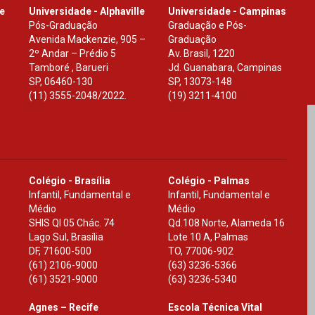
le
Universidade - Alphaville
Universidade - Campinas
Pós-Graduação
Graduação e Pós-
Avenida Mackenzie, 905 –
Graduação
2º Andar – Prédio 5
Av. Brasil, 1220
Tamboré , Barueri
Jd. Guanabara, Campinas
SP
,
06460-130
SP
,
13073-148
(11) 3555-2048/2022.
(19) 3211-4100
Colégio - Brasília
Colégio - Palmas
Infantil, Fundamental e
Infantil, Fundamental e
Médio
Médio
SHIS Ql 05 Chác. 74
Qd.108 Norte, Alameda 16
Lago Sul, Brasília
Lote 10 A, Palmas
DF
,
71600-500
TO
,
77006-902
(61) 2106-9000
(63) 3236-5366
(61) 3521-9000
(63) 3236-5340
Agnes – Recife
Escola Técnica Vital