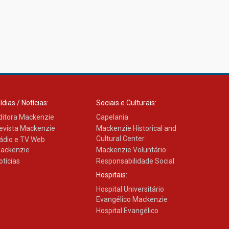
ressalta o agradecimento
27.02.2026
Mackenzie recepciona
calouros do primeiro
semestre de 2026
06.02.2026
ídias / Notícias:
Sociais e Culturais:
ditora Mackenzie
Capelania
evista Mackenzie
Mackenzie Historical and
Cultural Center
ádio e TV Web
ackenzie
Mackenzie Voluntário
otícias
Responsabilidade Social
Hospitais:
Hospital Universitário
Evangélico Mackenzie
Hospital Evangélico