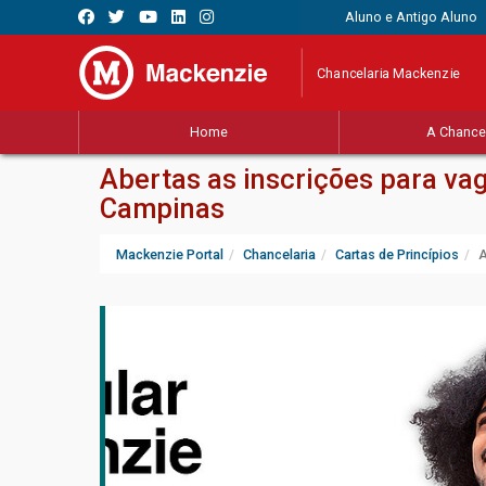
Aluno e Antigo Aluno
Chancelaria Mackenzie
Home
A Chancel
Abertas as inscrições para v
Campinas
Mackenzie Portal
Chancelaria
Cartas de Princípios
A