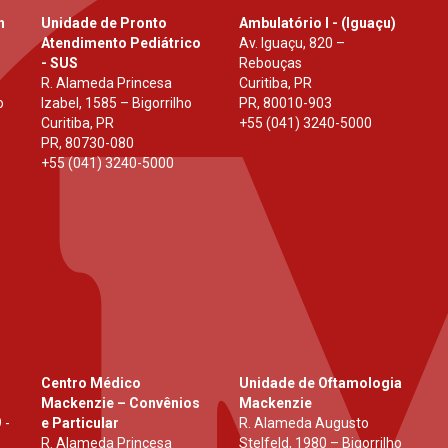
h
Unidade de Pronto
Ambulatório I - (Iguaçu)
Atendimento Pediátrico
Av. Iguaçu, 820 –
- SUS
Rebouças
R. Alameda Princesa
Curitiba, PR
o
Izabel, 1585 – Bigorrilho
PR
,
80010-903
Curitiba, PR
+55 (041) 3240-5000
PR
,
80730-080
+55 (041) 3240-5000
Centro Médico
Unidade de Oftamologia
Mackenzie – Convênios
Mackenzie
 -
e Particular
R. Alameda Augusto
R. Alameda Princesa
Stelfeld, 1980 – Bigorrilho