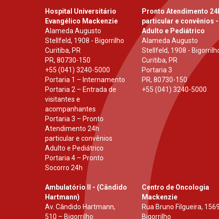
Hospital Universitário
Pronto Atendimento 24
Evangélico Mackenzie
particular e convênios -
Alameda Augusto
Adulto e Pediátrico
Stellfeld, 1908 - Bigorrilho
Alameda Augusto
Curitiba, PR
Stellfeld, 1908 - Bigorrilh
PR
,
80730-150
Curitiba, PR
+55 (041) 3240-5000
Portaria 3
Portaria 1 – Internamento
PR
,
80730-150
Portaria 2 – Entrada de
+55 (041) 3240-5000
visitantes e
acompanhantes
Portaria 3 – Pronto
Atendimento 24h
particular e convênios
Adulto e Pediátrico
Portaria 4 – Pronto
Socorro 24h
Ambulatório II - (Cândido
Centro de Oncologia
Hartmann)
Mackenzie
Av. Cândido Hartmann,
Rua Bruno Filgueira, 1569
510 – Bigorrilho
Bigorrilho