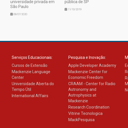
universidade privada em
pública de SP
São Paulo
11/10/2019
08/07/2020
Serviços Educacionais:
Pesquisa e Inovação:
M
Cursos de Extensão
Apple Developer Academy
E
Mackenzie Language
Mackenzie Center for
R
Center
Economic Freedom
R
Universidade Aberta do
CRAAM - Center for Radio
M
Tempo Útil
Astronomy and
N
Astrophysics at
International Affairs
Mackenzie
Research Coordination
Vitrine Tecnologica
MackPesquisa