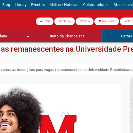
Blog
Library
Eventos
Mídias / Notícias
Colaboradores
Atendimen
Alumni
MackPlay
Revista
MackStore
Portal 
aria
Direto da Chancelaria
Cartas 
agas remanescentes na Universidade Pr
bertas as inscrições para vagas remanescentes na Universidade Presbiteria