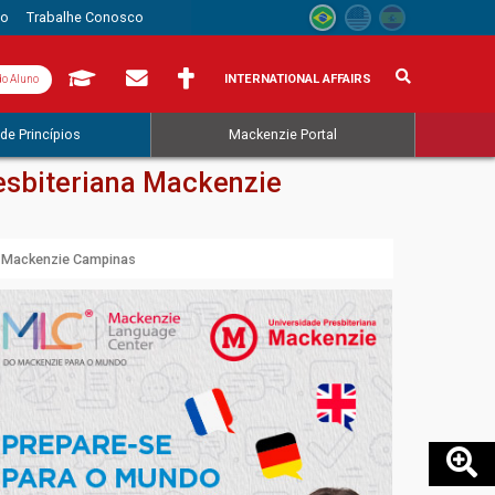
to
Trabalhe Conosco
INTERNATIONAL AFFAIRS
do Aluno
de Princípios
Mackenzie Portal
esbiteriana Mackenzie
na Mackenzie Campinas