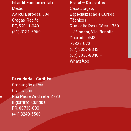
Infantil, Fundamental e
Brasil – Dourados
Médio
Capacitação,
Av. Rui Barbosa, 704
Especialização e Cursos
Graças, Recife
Técnicos
PE
,
52011-040
Rua João Rosa Góes, 1760
(81) 3131-6950
– 3º andar, Vila Planalto
Dourados
/
MS
79825-070
(67) 3037-8343
(67) 3037-8340 –
WhatsApp
Faculdade - Curitiba
Graduação e Pós-
Graduação
 e
Rua Padre Anchieta, 2770
Bigorrilho, Curitiba
PR
,
80730-000
(41) 3240-5500