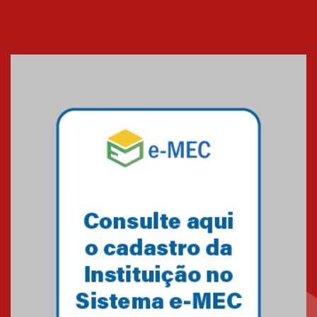
EducationUSA
05.08.2026
Seminário discute desafios
das novas tecnologias em
sistemas solares residenciais
04.08.2026
Mackenzie recepciona os
calouros do segundo semestre
de 2026
04.08.2026
Como o Colégio Mackenzie
Brasília prepara seus
estudantes para o PAS antes
mesmo do Ensino Médio
04.08.2026