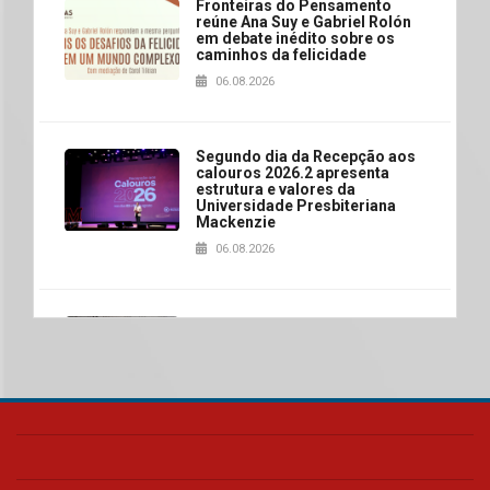
Fronteiras do Pensamento
reúne Ana Suy e Gabriel Rolón
em debate inédito sobre os
caminhos da felicidade
06.08.2026
Segundo dia da Recepção aos
calouros 2026.2 apresenta
estrutura e valores da
Universidade Presbiteriana
Mackenzie
06.08.2026
Nova apresentação do Centro
de Música Brasileira
homenageia artista brasileira
05.08.2026
Universidade Mackenzie
realizará nova edição da Feira