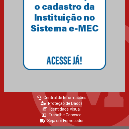
Como o Colégio Mackenzie
Brasília prepara seus
estudantes para o PAS antes
mesmo do Ensino Médio
04.08.2026
Como os pais podem investir
na educação dos filhos além da
escola
04.08.2026
Central de Informações
Proteção de Dados
Identidade Visual
Trabalhe Conosco
Seja um Fornecedor