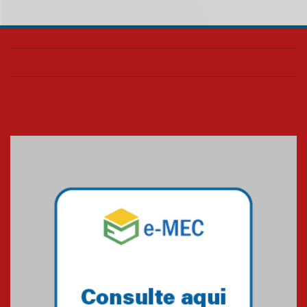
05.08.2026
Universidade Mackenzie
realizará nova edição da Feira
EducationUSA
05.08.2026
Seminário discute desafios
das novas tecnologias em
sistemas solares residenciais
04.08.2026
Mackenzie recepciona os
calouros do segundo semestre
de 2026
04.08.2026