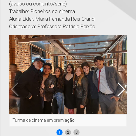
(avulso ou conjunto/série)
Trabalho: Pioneiros do cinema
Aluna-Líder: Maria Fernanda Reis Grandi
Orientadora: Professora Patrícia Paixão
Turma de cinema em premiação
Al
1
2
3