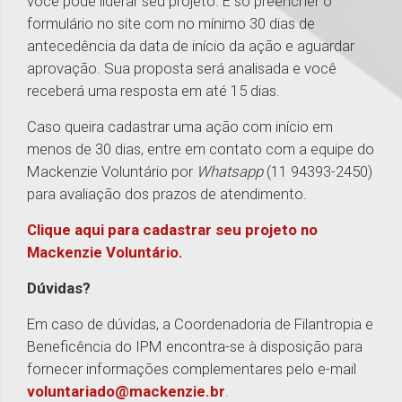
você pode liderar seu projeto. É só preencher o
formulário no site com no mínimo 30 dias de
antecedência da data de início da ação e aguardar
aprovação. Sua proposta será analisada e você
receberá uma resposta em até 15 dias.
Caso queira cadastrar uma ação com início em
menos de 30 dias, entre em contato com a equipe do
Mackenzie Voluntário por
Whatsapp
(11 94393-2450)
para avaliação dos prazos de atendimento.
Clique aqui para cadastrar seu projeto no
Mackenzie Voluntário.
Dúvidas?
Em caso de dúvidas, a Coordenadoria de Filantropia e
Beneficência do IPM encontra-se à disposição para
fornecer informações complementares pelo e-mail
voluntariado@mackenzie.br
.
1