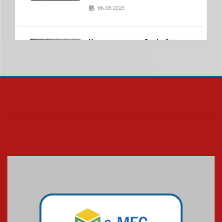
06.08.2026
Nova apresentação do Centro
de Música Brasileira
homenageia artista brasileira
05.08.2026
Universidade Mackenzie
realizará nova edição da Feira
EducationUSA
05.08.2026
Seminário discute desafios
das novas tecnologias em
sistemas solares residenciais
04.08.2026