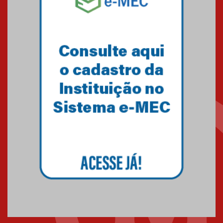
Mackenzie recepciona os
calouros do segundo semestre
de 2026
04.08.2026
Como o Colégio Mackenzie
Brasília prepara seus
estudantes para o PAS antes
mesmo do Ensino Médio
04.08.2026
Como os pais podem investir
na educação dos filhos além da
escola
04.08.2026