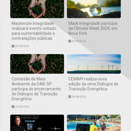
Mackenzie Integridade
Mack Integridade participa
realizará evento voltado
da Climate Week 2024, em
para sustentabilidade e
Nova York
contratações públicas
20/09/2024
09/04/2025
Comissão de Meio
CEMAPI realiza nova
Ambiente da OAB-SP
edição da série Diálogos de
participa do encerramento
Transição Energética
do Diálogos de Transição
29/08/2024
Energética
02/09/2024