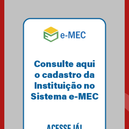
Seminário discute desafios
das novas tecnologias em
sistemas solares residenciais
04.08.2026
Mackenzie recepciona os
calouros do segundo semestre
de 2026
04.08.2026
Como o Colégio Mackenzie
Brasília prepara seus
estudantes para o PAS antes
mesmo do Ensino Médio
04.08.2026
Como os pais podem investir
na educação dos filhos além da
escola