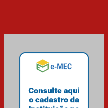
Seminário discute desafios
das novas tecnologias em
sistemas solares residenciais
04.08.2026
Mackenzie recepciona os
calouros do segundo semestre
de 2026
04.08.2026
Como o Colégio Mackenzie
Brasília prepara seus
estudantes para o PAS antes
mesmo do Ensino Médio
04.08.2026
Como os pais podem investir
na educação dos filhos além da