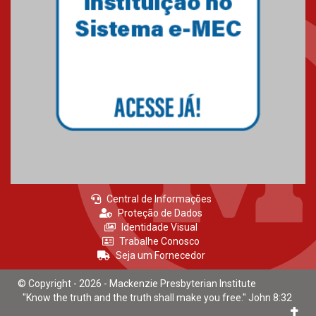
escola
04.08.2026
XIII Fórum de Aprendizagem
Transformadora reúne
docentes para debater
inovação e desafios da
educação superior
04.08.2026
Central de Informações
Proteção de Dados
Identidade Visual
Trabalhe Conosco
Seja um Fornecedor
© Copyright - 2026 - Mackenzie Presbyterian Institute
"Know the truth and the truth shall make you free." John 8:32