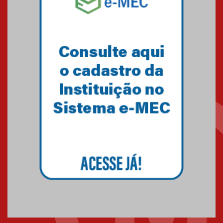
Mackenzie recepciona os
calouros do segundo semestre
de 2026
04.08.2026
Como o Colégio Mackenzie
Brasília prepara seus
estudantes para o PAS antes
mesmo do Ensino Médio
04.08.2026
Como os pais podem investir
na educação dos filhos além da
escola
04.08.2026