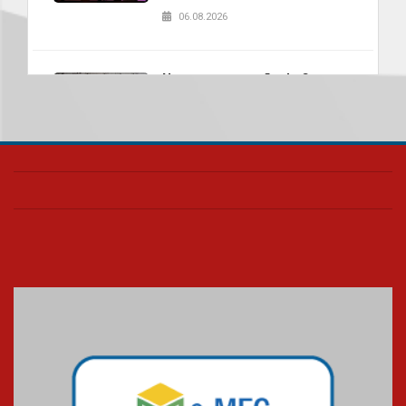
06.08.2026
Nova apresentação do Centro
de Música Brasileira
homenageia artista brasileira
05.08.2026
Universidade Mackenzie
realizará nova edição da Feira
EducationUSA
05.08.2026
Seminário discute desafios
das novas tecnologias em
sistemas solares residenciais
04.08.2026