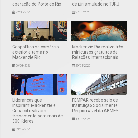
operação do Porto do Rio
de júri simulado no TJRJ
22/06/2026
27/05/2026
Geopolítica no comércio
Mackenzie Rio realiza três
exterior é tema no
minicursos gratuitos de
Mackenzie Rio
Relações Internacionais
20/03/2026
29/01/2026
Lideranças que
FEMPAR recebe selo de
inspiram: Mackenzie e
Instituição Socialmente
Copacol realizam
Responsável da ABMES
treinamento para mais de
19/12/2025
300 líderes
19/12/2025