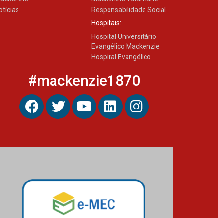
Como os pais podem investir
otícias
Responsabilidade Social
na educação dos filhos além
da escola
Hospitais:
04.08.2026
Hospital Universitário
Evangélico Mackenzie
Hospital Evangélico
#mackenzie1870