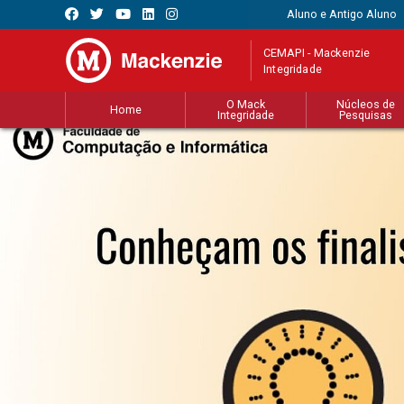
Aluno e Antigo Aluno
CEMAPI - Mackenzie
Integridade
O Mack
Núcleos de
Home
Integridade
Pesquisas