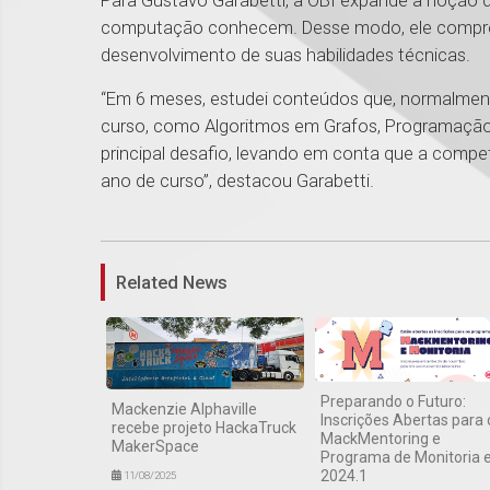
Para Gustavo Garabetti, a OBI expande a noção 
computação conhecem. Desse modo, ele compre
desenvolvimento de suas habilidades técnicas.
“Em 6 meses, estudei conteúdos que, normalme
curso, como Algoritmos em Grafos, Programação 
principal desafio, levando em conta que a compet
ano de curso”, destacou Garabetti.
Related News
Preparando o Futuro:
Mackenzie Alphaville
Inscrições Abertas para 
recebe projeto HackaTruck
MackMentoring e
MakerSpace
Programa de Monitoria
2024.1
11/08/2025