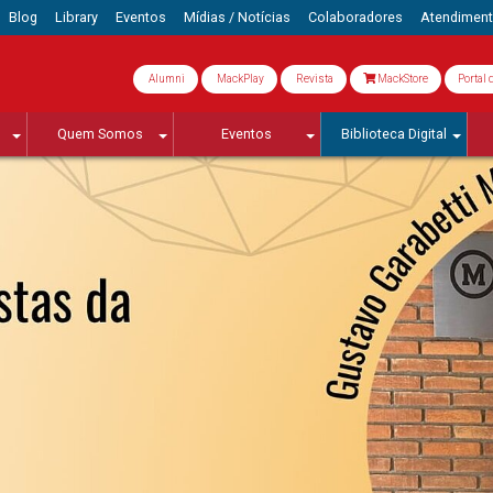
Blog
Library
Eventos
Mídias / Notícias
Colaboradores
Atendimen
Alumni
MackPlay
Revista
MackStore
Portal 
Quem Somos
Eventos
Biblioteca Digital