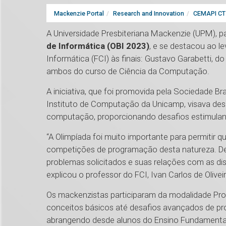
Mackenzie Portal
Research and Innovation
CEMAPI CT 
A Universidade Presbiteriana Mackenzie (UPM), pa
de Informática (OBI 2023)
, e se destacou ao l
Informática (FCI) às finais: Gustavo Garabetti, d
ambos do curso de Ciência da Computação.
A iniciativa, que foi promovida pela Sociedade 
Instituto de Computação da Unicamp, visava desp
computação, proporcionando desafios estimulan
“A Olimpíada foi muito importante para permitir
competições de programação desta natureza. Des
problemas solicitados e suas relações com as disc
explicou o professor do FCI, Ivan Carlos de Olive
Os mackenzistas participaram da modalidade Pro
conceitos básicos até desafios avançados de pro
abrangendo desde alunos do Ensino Fundamental 