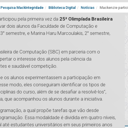
Pesquisa MackIntegridade
Biblioteca Digital
Notícias
Mackenzie partici
rticipou pela primeira vez da
25ª Olimpíada Brasileira
evar dois alunos da Faculdade de Computação e
o 3° semestre, e Marina Haru Marcoulakis, 2° semestre,
Brasileira de Computação (SBC) em parceria com o
ertar o interesse dos alunos pela ciência da
tes e saudável competição.
 que os alunos experimentassem a participação em
se modo, eles conseguiram identificar os tipos de
iplinas do curso, além de se desafiar a resolvê-los”,
ira, que acompanhou os alunos durante a iniciativa.
gramação, a qual propõe tarefas que vão desde
gramação. Essa modalidade é dividida em quatro níveis,
até estudantes universitários em seus primeiros anos