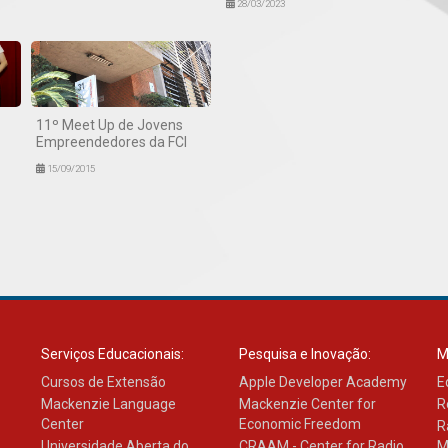
28/03/2023
11º Meet Up de Jovens
Empreendedores da FCI
15/09/2015
Serviços Educacionais:
Pesquisa e Inovação:
M
Cursos de Extensão
Apple Developer Academy
E
Mackenzie Language
Mackenzie Center for
R
Center
Economic Freedom
R
Universidade Aberta do
CRAAM - Center for Radio
M