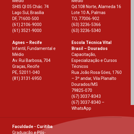
Médio
Médio
SHIS Ql 05 Chác. 74
Qd.108 Norte, Alameda 16
Lago Sul, Brasília
Lote 10 A, Palmas
DF
,
71600-500
TO
,
77006-902
(61) 2106-9000
(63) 3236-5366
(61) 3521-9000
(63) 3236-5340
Agnes – Recife
Escola Técnica Vital
Infantil, Fundamental e
Brasil – Dourados
Médio
Capacitação,
Av. Rui Barbosa, 704
Especialização e Cursos
Graças, Recife
Técnicos
PE
,
52011-040
Rua João Rosa Góes, 1760
(81) 3131-6950
– 3º andar, Vila Planalto
Dourados
/
MS
79825-070
(67) 3037-8343
(67) 3037-8340 –
WhatsApp
Faculdade - Curitiba
Graduação e Pós-