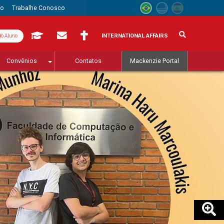
to
Trabalhe Conosco
INTERNATIONAL AFFAIRS
do Aluno
Convênios
Contatos
Mackenzie Portal