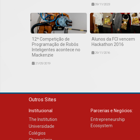
09/11/2023
12ª Competição de
Alunos da FCI vencem
Programação de Robôs
Hackathon 2016
Inteligentes acontece no
29/11/2016
Mackenzie
21/05/2019
Outros Sites
Institucional
Parcerias e Negócios:
The Institution
Entrepreneurship
Ecosystem
Universidade
Colégios
Chancelaria