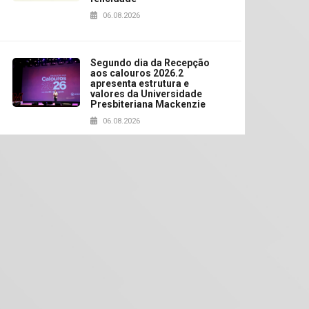
06.08.2026
Segundo dia da Recepção
aos calouros 2026.2
apresenta estrutura e
valores da Universidade
Presbiteriana Mackenzie
06.08.2026
Nova apresentação do
Centro de Música Brasileira
homenageia artista
brasileira
05.08.2026
Universidade Mackenzie
realizará nova edição da
Feira EducationUSA
05.08.2026