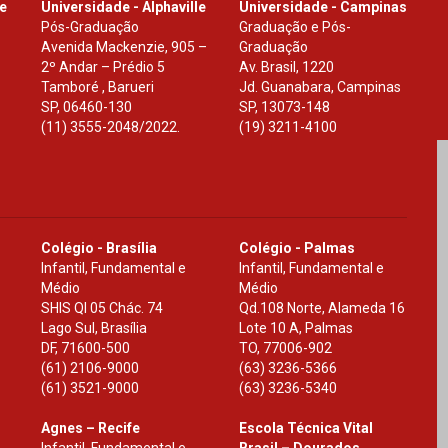
le
Universidade - Alphaville
Universidade - Campinas
Pós-Graduação
Graduação e Pós-
Avenida Mackenzie, 905 –
Graduação
2º Andar – Prédio 5
Av. Brasil, 1220
Tamboré , Barueri
Jd. Guanabara, Campinas
SP
,
06460-130
SP
,
13073-148
(11) 3555-2048/2022.
(19) 3211-4100
Colégio - Brasília
Colégio - Palmas
Infantil, Fundamental e
Infantil, Fundamental e
Médio
Médio
SHIS Ql 05 Chác. 74
Qd.108 Norte, Alameda 16
Lago Sul, Brasília
Lote 10 A, Palmas
DF
,
71600-500
TO
,
77006-902
(61) 2106-9000
(63) 3236-5366
(61) 3521-9000
(63) 3236-5340
Agnes – Recife
Escola Técnica Vital
Infantil, Fundamental e
Brasil – Dourados