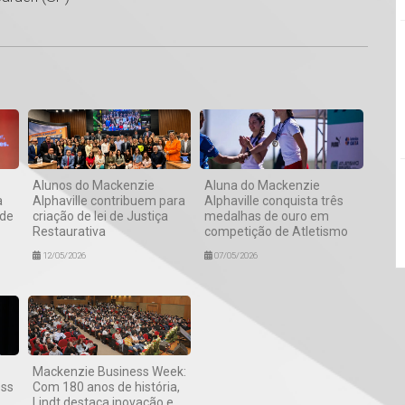
1
Alunos do Mackenzie
Aluna do Mackenzie
a
Alphaville contribuem para
Alphaville conquista três
 de
criação de lei de Justiça
medalhas de ouro em
Restaurativa
competição de Atletismo
12/05/2026
07/05/2026
Mackenzie Business Week:
ess
Com 180 anos de história,
Lindt destaca inovação e