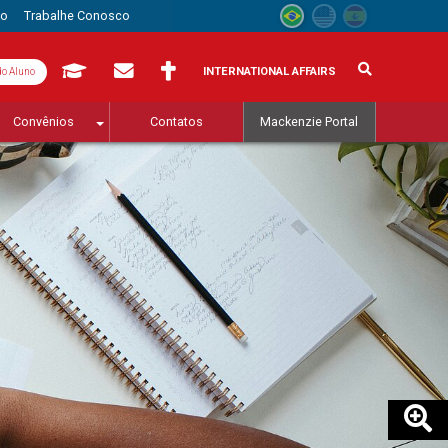
to
Trabalhe Conosco
INTERNATIONAL AFFAIRS
do Aluno
Convênios
Contatos
Mackenzie Portal