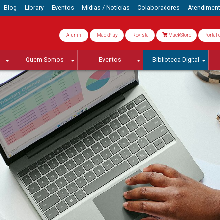
Blog
Library
Eventos
Mídias / Notícias
Colaboradores
Atendimen
Alumni
MackPlay
Revista
MackStore
Portal 
Quem Somos
Eventos
Biblioteca Digital