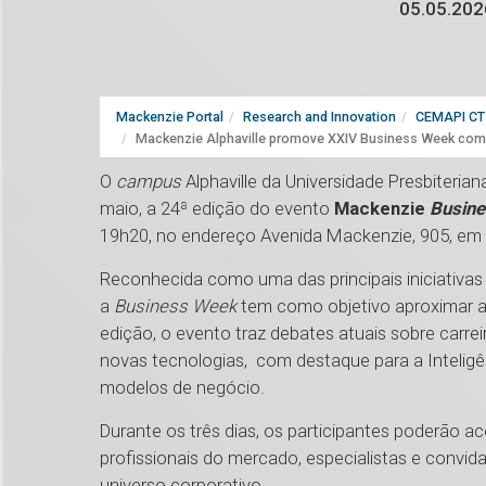
05.05.202
Mackenzie Portal
Research and Innovation
CEMAPI CT 
Mackenzie Alphaville promove XXIV Business Week com foc
O
campus
Alphaville da Universidade Presbiteri
maio, a 24ª edição do evento
Mackenzie
Busin
19h20, no endereço Avenida Mackenzie, 905, em Ba
Reconhecida como uma das principais iniciativas
a
Business Week
tem como objetivo aproximar a
edição, o evento traz debates atuais sobre carr
novas tecnologias, com destaque para a Inteligênci
modelos de negócio.
Durante os três dias, os participantes poderão a
profissionais do mercado, especialistas e convid
universo corporativo.