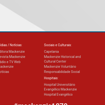
Seminário discute desafios
das novas tecnologias em
sistemas solares
residenciais
04.08.2026
Mackenzie recepciona os
calouros do segundo
semestre de 2026
ídias / Notícias:
Sociais e Culturais:
04.08.2026
ditora Mackenzie
Capelania
evista Mackenzie
Mackenzie Historical and
Cultural Center
ádio e TV Web
Como o Colégio Mackenzie
ackenzie
Mackenzie Voluntário
Brasília prepara seus
otícias
Responsabilidade Social
estudantes para o PAS antes
mesmo do Ensino Médio
Hospitais:
04.08.2026
Hospital Universitário
Evangélico Mackenzie
Hospital Evangélico
Como os pais podem investir
na educação dos filhos além