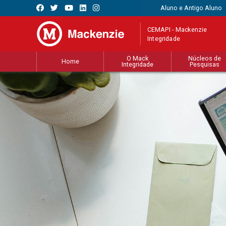
Aluno e Antigo Aluno
CEMAPI - Mackenzie
Integridade
O Mack
Núcleos de
Home
Integridade
Pesquisas