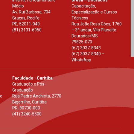
Médio
Capacitação,
Av. Rui Barbosa, 704
Especialização e Cursos
Graças, Recife
Técnicos
PE
,
52011-040
Rua João Rosa Góes, 1760
(81) 3131-6950
– 3º andar, Vila Planalto
Dourados
/
MS
79825-070
(67) 3037-8343
(67) 3037-8340 –
WhatsApp
Faculdade - Curitiba
Graduação e Pós-
Graduação
 e
Rua Padre Anchieta, 2770
Bigorrilho, Curitiba
PR
,
80730-000
(41) 3240-5500