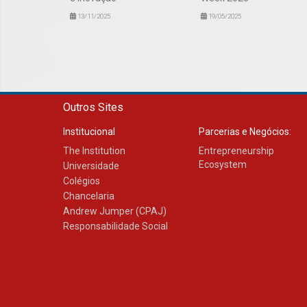
13/11/2025
19/05/2025
Outros Sites
Institucional
Parcerias e Negócios:
The Institution
Entrepreneurship
Ecosystem
Universidade
Colégios
Chancelaria
Andrew Jumper (CPAJ)
Responsabilidade Social