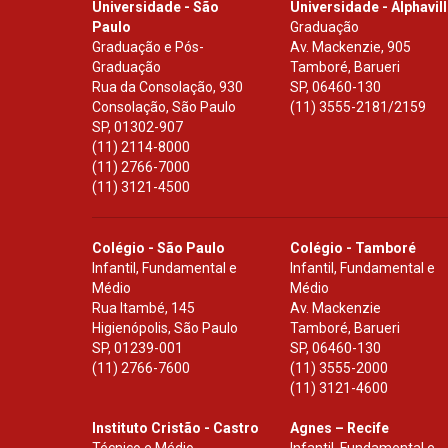
Universidade - São
Universidade - Alphavil
Paulo
Graduação
Graduação e Pós-
Av. Mackenzie, 905
Graduação
Tamboré, Barueri
Rua da Consolação, 930
SP
,
06460-130
Consolação, São Paulo
(11) 3555-2181/2159
SP
,
01302-907
(11) 2114-8000
(11) 2766-7000
(11) 3121-4500
Colégio - São Paulo
Colégio - Tamboré
Infantil, Fundamental e
Infantil, Fundamental e
Médio
Médio
Rua Itambé, 145
Av. Mackenzie
Higienópolis, São Paulo
Tamboré, Barueri
SP
,
01239-001
SP
,
06460-130
(11) 2766-7600
(11) 3555-2000
(11) 3121-4600
Instituto Cristão - Castro
Agnes – Recife
Técnico e Médio
Infantil, Fundamental e