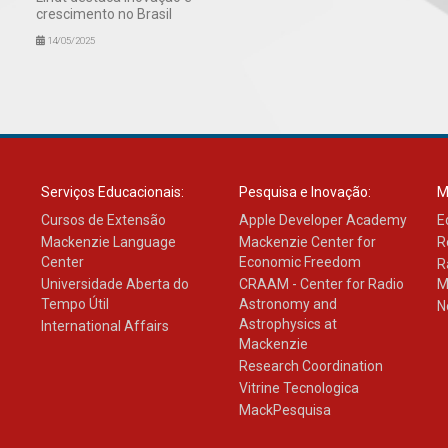
crescimento no Brasil
14/05/2025
Serviços Educacionais:
Pesquisa e Inovação:
M
Cursos de Extensão
Apple Developer Academy
E
Mackenzie Language
Mackenzie Center for
R
Center
Economic Freedom
R
Universidade Aberta do
CRAAM - Center for Radio
M
Tempo Útil
Astronomy and
N
Astrophysics at
International Affairs
Mackenzie
Research Coordination
Vitrine Tecnologica
MackPesquisa