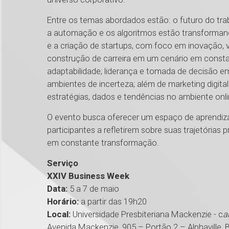
Entre os temas abordados estão: o futuro do traba
a automação e os algoritmos estão transformand
e a criação de startups, com foco em inovação, v
construção de carreira em um cenário em const
adaptabilidade; liderança e tomada de decisão 
ambientes de incerteza; além de marketing digit
estratégias, dados e tendências no ambiente onli
O evento busca oferecer um espaço de aprendiza
participantes a refletirem sobre suas trajetória
em constante transformação.
Serviço
XXIV Business Week
Data:
5 a 7 de maio
Horário:
a partir das 19h20
Local:
Universidade Presbiteriana Mackenzie - c
a
Avenida Mackenzie, 905 – Portão 2 – Alphaville, B