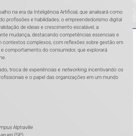
lho na era da Inteligência Artificial, que analisará como
o profissões e habilidades; o empreendedorismo digital
alidação de ideias e crescimento escalável; a
ante mudança, destacando competências essenciais e
em contextos complexos, com reflexões sobre gestão em
al e comportamento do consumidor, que explorará
ne.
do, troca de experiências e
networking
, incentivando os
s profissionais e o papel das organizações em um mundo
mpus
Alphaville
arueri (SP)