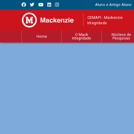
Aluno e Antigo Aluno
CEMAPI - Mackenzie
Integridade
O Mack
Núcleos de
Home
Integridade
Pesquisas