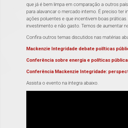
que já é bem limpa em comparação a outros paí
para alavancar o mercado interno. É preciso ter i
ações poluentes e que incentivem boas práticas
investimento e não gasto. Temos de aumentar n
Confira outros temas discutidos nas matérias ab
Mackenzie Integridade debate políticas públ
Conferência sobre energia e políticas públi
Conferência Mackenzie Integridade: perspec
Assista o evento na íntegra abaixo.