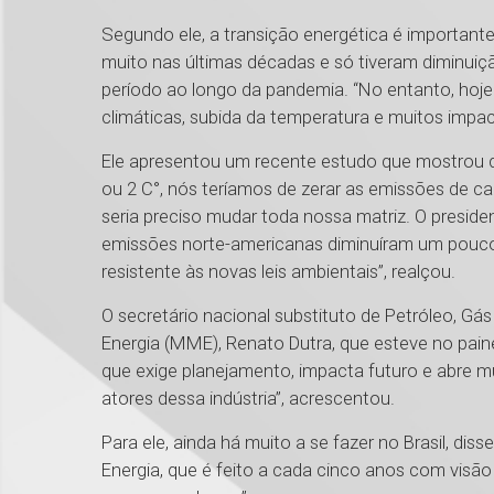
Segundo ele, a transição energética é importa
muito nas últimas décadas e só tiveram diminui
período ao longo da pandemia. “No entanto, hoje
climáticas, subida da temperatura e muitos impac
Ele apresentou um recente estudo que mostrou 
ou 2 C°, nós teríamos de zerar as emissões de 
seria preciso mudar toda nossa matriz. O preside
emissões norte-americanas diminuíram um pouco
resistente às novas leis ambientais”, realçou.
O secretário nacional substituto de Petróleo, Gá
Energia (MME), Renato Dutra, que esteve no paine
que exige planejamento, impacta futuro e abre mu
atores dessa indústria”, acrescentou.
Para ele, ainda há muito a se fazer no Brasil, d
Energia, que é feito a cada cinco anos com vis