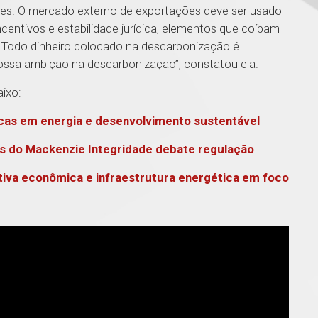
ses. O mercado externo de exportações deve ser usado
ncentivos e estabilidade jurídica, elementos que coíbam
. Todo dinheiro colocado na descarbonização é
ossa ambição na descarbonização”, constatou ela.
aixo:
icas em energia e desenvolvimento sustentável
cas do Mackenzie Integridade debate regulação
tiva econômica e infraestrutura energética em foco