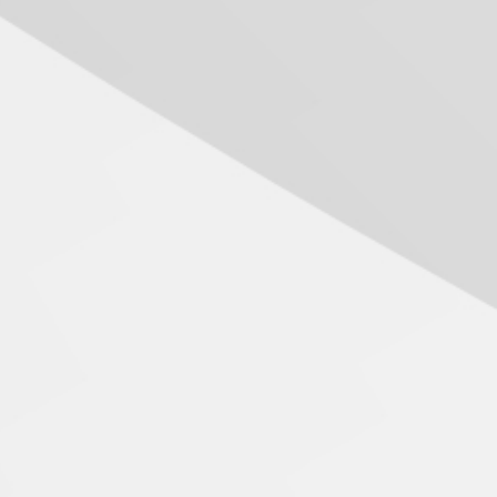
das novas tecnologias em
sistemas solares
residenciais
04.08.2026
Mackenzie recepciona os
calouros do segundo
semestre de 2026
04.08.2026
Como o Colégio Mackenzie
Brasília prepara seus
estudantes para o PAS antes
mesmo do Ensino Médio
04.08.2026
Como os pais podem investir
na educação dos filhos além
da escola