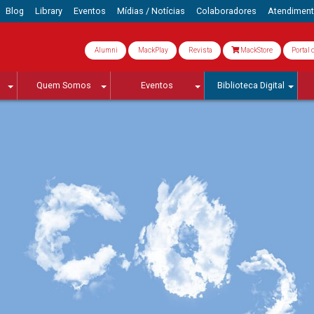
Blog
Library
Eventos
Mídias / Notícias
Colaboradores
Atendimen
Alumni
MackPlay
Revista
MackStore
Portal 
Quem Somos
Eventos
Biblioteca Digital