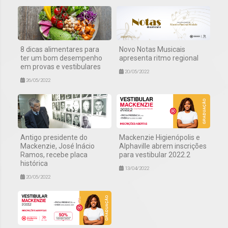
8 dicas alimentares para
Novo Notas Musicais
ter um bom desempenho
apresenta ritmo regional
em provas e vestibulares
20/05/2022
26/05/2022
Antigo presidente do
Mackenzie Higienópolis e
Mackenzie, José Inácio
Alphaville abrem inscrições
Ramos, recebe placa
para vestibular 2022.2
histórica
13/04/2022
20/05/2022