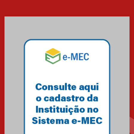
XIII Fórum de Aprendizagem
Transformadora reúne
docentes para debater
inovação e desafios da
educação superior
04.08.2026
Professora do Mackenzie é
finalista do Prêmio Jabuti com
obra sobre ética e arquitetura
contemporânea
04.08.2026
Semana Internacional
Mackenzie promove parcerias
internacionais
03.08.2026
Oncologista do HUEM ressalta