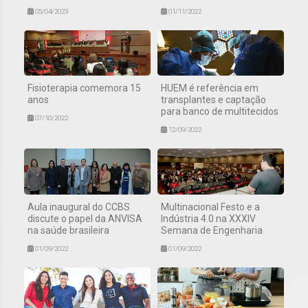
05/04/2023
01/11/2022
Fisioterapia comemora 15
HUEM é referência em
anos
transplantes e captação
para banco de multitecidos
07/10/2022
12/09/2022
Aula inaugural do CCBS
Multinacional Festo e a
discute o papel da ANVISA
Indústria 4.0 na XXXIV
na saúde brasileira
Semana de Engenharia
01/09/2022
01/09/2022