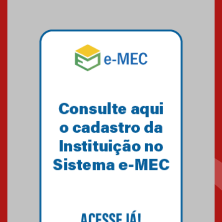
escola
04.08.2026
XIII Fórum de Aprendizagem
Transformadora reúne
docentes para debater
inovação e desafios da
educação superior
04.08.2026
Professora do Mackenzie é
finalista do Prêmio Jabuti com
obra sobre ética e arquitetura
contemporânea
04.08.2026
Semana Internacional
Mackenzie promove parcerias
internacionais
03.08.2026