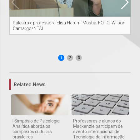
Palestra e professora Elisa Harumi Musha. FOTO: Wilson
Da 
Camargo/NTAI
da
Ha
da
Wi
1
2
3
Related News
I Simpósio de Psicologia
Professores e alunos do
Analítica aborda os
Mackenzie participam de
complexos culturais
evento internacional de
brasileiros
Tecnologia da Informação