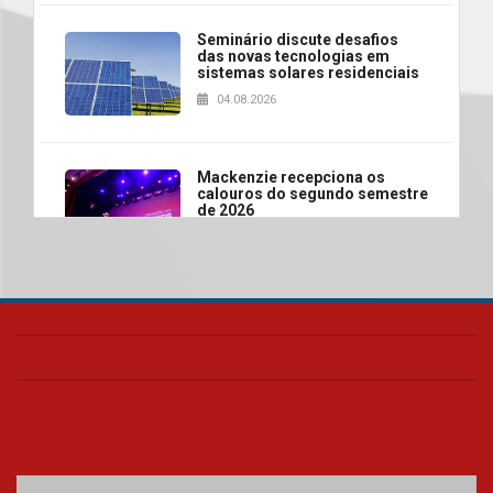
Seminário discute desafios
das novas tecnologias em
sistemas solares residenciais
04.08.2026
Mackenzie recepciona os
calouros do segundo semestre
de 2026
04.08.2026
Como o Colégio Mackenzie
Brasília prepara seus
estudantes para o PAS antes
mesmo do Ensino Médio
04.08.2026
Como os pais podem investir
na educação dos filhos além da