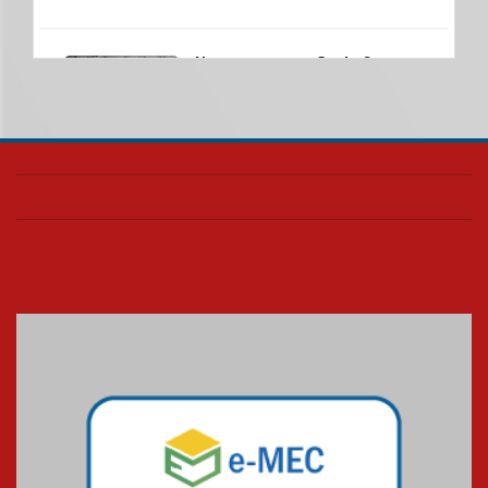
Nova apresentação do Centro
de Música Brasileira
homenageia artista brasileira
05.08.2026
Universidade Mackenzie
realizará nova edição da Feira
EducationUSA
05.08.2026
Seminário discute desafios
das novas tecnologias em
sistemas solares residenciais
04.08.2026
Mackenzie recepciona os
calouros do segundo semestre