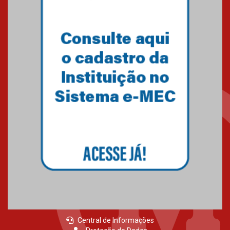
de 2026
04.08.2026
Como o Colégio Mackenzie
Brasília prepara seus
estudantes para o PAS antes
mesmo do Ensino Médio
04.08.2026
Como os pais podem investir
na educação dos filhos além da
escola
04.08.2026
Central de Informações