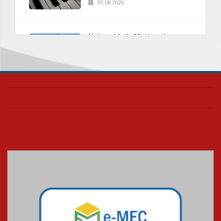
05.08.2026
Universidade Mackenzie
realizará nova edição da Feira
EducationUSA
05.08.2026
Seminário discute desafios
das novas tecnologias em
sistemas solares residenciais
04.08.2026
Mackenzie recepciona os
calouros do segundo semestre
de 2026
04.08.2026