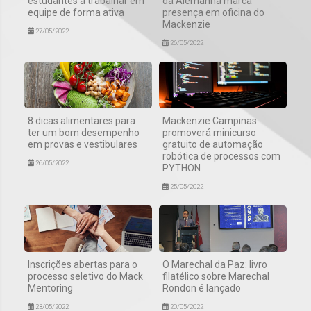
estudantes a trabalhar em
da Alemanha marca
equipe de forma ativa
presença em oficina do
Mackenzie
27/05/2022
26/05/2022
8 dicas alimentares para
Mackenzie Campinas
ter um bom desempenho
promoverá minicurso
em provas e vestibulares
gratuito de automação
robótica de processos com
26/05/2022
PYTHON
25/05/2022
Inscrições abertas para o
O Marechal da Paz: livro
processo seletivo do Mack
filatélico sobre Marechal
Mentoring
Rondon é lançado
23/05/2022
20/05/2022