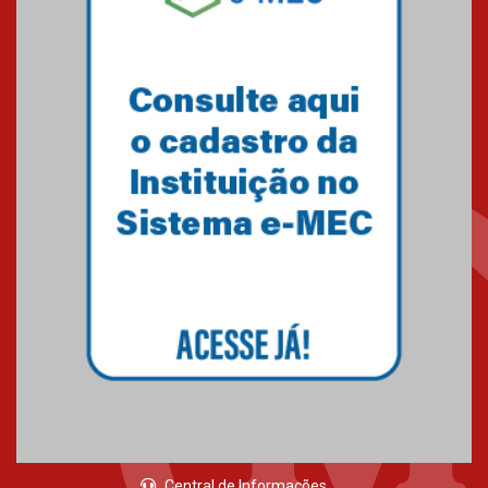
Como o Colégio Mackenzie
Brasília prepara seus
estudantes para o PAS antes
mesmo do Ensino Médio
04.08.2026
Como os pais podem investir
na educação dos filhos além da
escola
04.08.2026
XIII Fórum de Aprendizagem
Transformadora reúne
docentes para debater
inovação e desafios da
educação superior
04.08.2026
Central de Informações