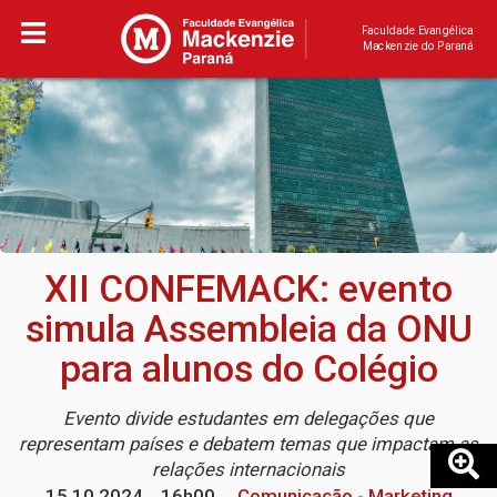
Faculdade Evangélica
Mackenzie do Paraná
XII CONFEMACK: evento
simula Assembleia da ONU
para alunos do Colégio
Evento divide estudantes em delegações que
representam países e debatem temas que impactam as
relações internacionais
15.10.2024
16h00
Comunicação - Marketing